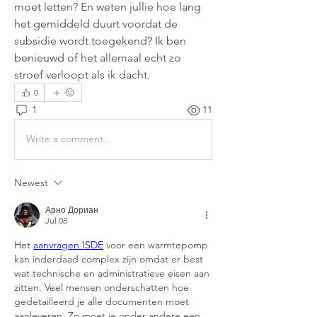
moet letten? En weten jullie hoe lang 
het gemiddeld duurt voordat de 
subsidie wordt toegekend? Ik ben 
benieuwd of het allemaal echt zo 
stroef verloopt als ik dacht.
0
1
11
Write a comment...
Newest
Арно Дориан
Jul 08
Het 
aanvragen ISDE
 voor een warmtepomp 
kan inderdaad complex zijn omdat er best 
wat technische en administratieve eisen aan 
zitten. Veel mensen onderschatten hoe 
gedetailleerd je alle documenten moet 
aanleveren. Zo moet je onder andere een 