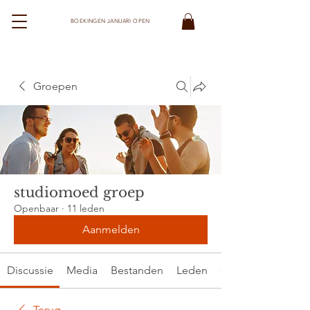
BOEKINGEN JANUARI OPEN
STUDIO MOED
Groepen
studiomoed groep
Openbaar
·
11 leden
Aanmelden
Discussie
Media
Bestanden
Leden
Over
Terug