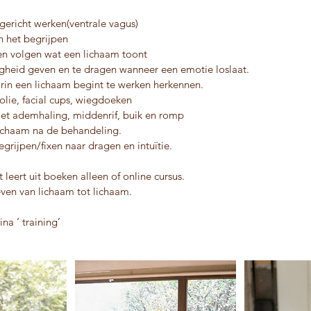
lgericht werken(ventrale vagus)
n het begrijpen
 en volgen wat een lichaam toont
igheid geven en te dragen wanneer een emotie loslaat.
arin een lichaam begint te werken herkennen.
lie, facial cups, wiegdoeken
et ademhaling, middenrif, buik en romp
lichaam na de behandeling.
egrijpen/fixen naar dragen en intuïtie.
et leert uit boeken alleen of online cursus.
en van lichaam tot lichaam.
na ‘ training’