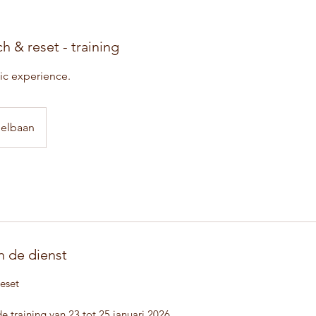
h & reset - training
ic experience.
elbaan
n de dienst
eset
 training van 23 tot 25 januari 2026.