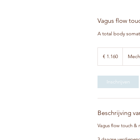
Vagus flow touc
A total body somat
1.160
euro
€ 1.160
Mech
Inschrijven
Beschrijving va
Vagus flow touch & r
3 daagse verdiepende