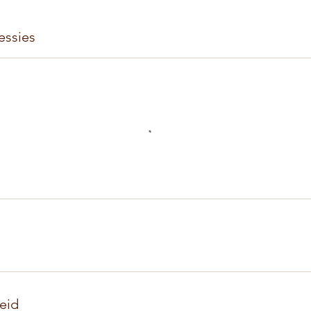
ssies
eid