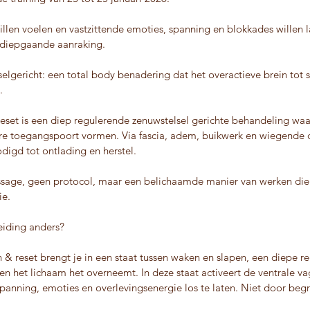
willen voelen en vastzittende emoties, spanning en blokkades willen
e diepgaande aanraking.
selgericht: een total body benadering dat het overactieve brein tot s
.
& reset is een diep regulerende zenuwstelsel gerichte behandeling waa
re toegangspoort vormen. Via fascia, adem, buikwerk en wiegende
digd tot ontlading en herstel.
age, geen protocol, maar een belichaamde manier van werken die
ie.
iding anders?
& reset brengt je in een staat tussen waken en slapen, een diepe re
en het lichaam het overneemt. In deze staat activeert de ventrale vag
panning, emoties en overlevingsenergie los te laten. Niet door beg