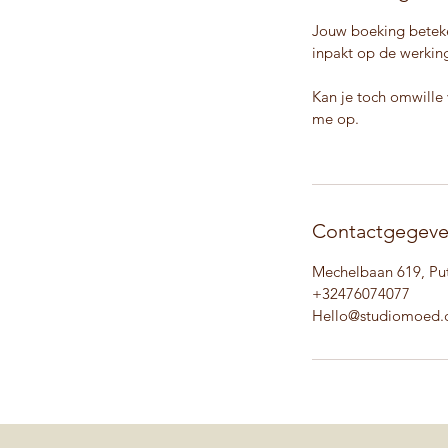
Jouw boeking beteke
inpakt op de werking
Kan je toch omwille
me op.
Contactgegev
Mechelbaan 619, Pu
+32476074077
Hello@studiomoed