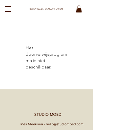
BOEKINGEN JANUARI OPEN
STUDIO MOED
Het
doorverwijsprogram
ma is niet
beschikbaar.
STUDIO MOED
Ines Meeusen - hello@studiomoed.com