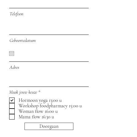
Telefoon
Geboortedatum
Adres
V
Maak jouw keuze
*
e
Hormoon yoga 13:00 u
r
Workshop foodpharmacy 15:00 u
e
i
Woman flow 16:00 u
s
Mama flow 16:30 u
t
Doorgaan